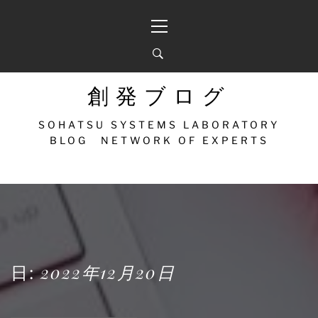
コ
メ
ン
イ
テ
ン
ン
メ
ツ
ニ
へ
ュ
創発ブログ
ス
ー
キ
SOHATSU SYSTEMS LABORATORY
ッ
BLOG NETWORK OF EXPERTS
プ
日:
2022年12月20日